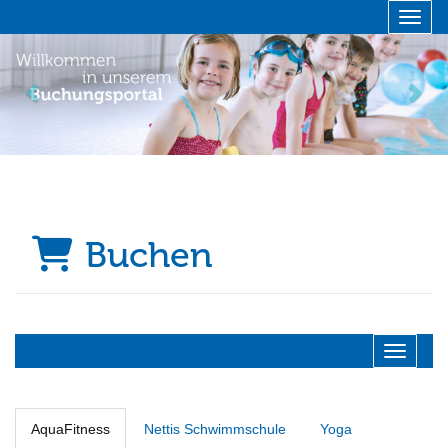
Menü 
zurück
vor
Buchen
Navigati
AquaFitness
Nettis Schwimmschule
Yoga