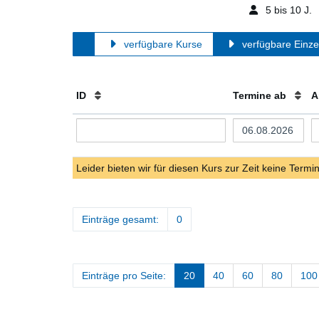
5 bis 10 J.
verfügbare Kurse
verfügbare Einze
ID
Termine ab
A
Leider bieten wir für diesen Kurs zur Zeit keine Termi
Einträge gesamt:
0
Einträge pro Seite:
20
40
60
80
100