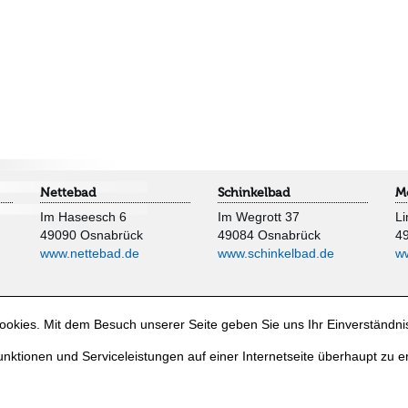
Nettebad
Schinkelbad
M
Im Haseesch 6
Im Wegrott 37
Li
49090 Osnabrück
49084 Osnabrück
4
www.nettebad.de
www.schinkelbad.de
w
okies. Mit dem Besuch unserer Seite geben Sie uns Ihr Einverständni
nktionen und Serviceleistungen auf einer Internetseite überhaupt zu e
e