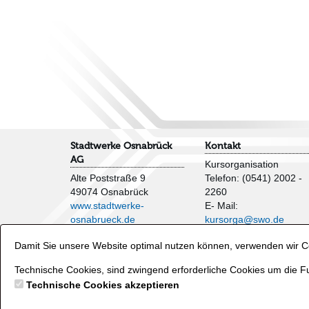
Stadtwerke Osnabrück
Kontakt
AG
Kursorganisation
Alte Poststraße 9
Telefon: (0541) 2002 -
49074 Osnabrück
2260
www.stadtwerke-
E- Mail:
osnabrueck.de
kursorga@swo.de
Impressum
Damit Sie unsere Website optimal nutzen können, verwenden wir Co
AGB
Veranstaltungen und
Datenschutzhinweise
Wasserflächen
Technische Cookies, sind zwingend erforderliche Cookies um die Fu
Verträge hier kündigen
Telefon: (0541) 2002 -
Technische Cookies akzeptieren
2250
E- Mail:
baeder@swo.d