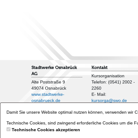
Stadtwerke Osnabrück
Kontakt
AG
Kursorganisation
Alte Poststraße 9
Telefon: (0541) 2002 -
49074 Osnabrück
2260
www.stadtwerke-
E- Mail:
osnabrueck.de
kursorga@swo.de
Impressum
Damit Sie unsere Website optimal nutzen können, verwenden wir Co
AGB
Veranstaltungen und
Datenschutzhinweise
Wasserflächen
Technische Cookies, sind zwingend erforderliche Cookies um die Fu
Verträge hier kündigen
Telefon: (0541) 2002 -
Technische Cookies akzeptieren
2250
E- Mail:
baeder@swo.d