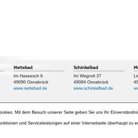
Nettebad
Schinkelbad
M
Im Haseesch 6
Im Wegrott 37
Li
49090 Osnabrück
49084 Osnabrück
4
www.nettebad.de
www.schinkelbad.de
w
okies. Mit dem Besuch unserer Seite geben Sie uns Ihr Einverständni
nktionen und Serviceleistungen auf einer Internetseite überhaupt zu e
e