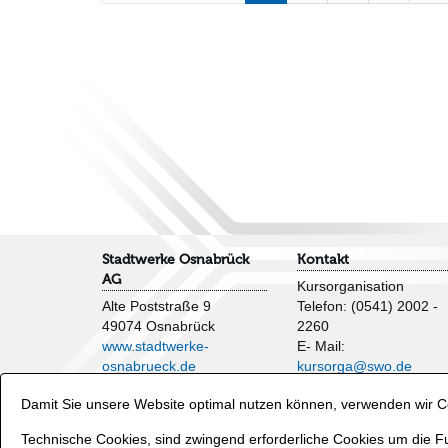
Stadtwerke Osnabrück
Kontakt
AG
Kursorganisation
Alte Poststraße 9
Telefon: (0541) 2002 -
49074 Osnabrück
2260
www.stadtwerke-
E- Mail:
osnabrueck.de
kursorga@swo.de
Impressum
Damit Sie unsere Website optimal nutzen können, verwenden wir Co
AGB
Veranstaltungen und
Datenschutzhinweise
Wasserflächen
Technische Cookies, sind zwingend erforderliche Cookies um die Fu
Verträge hier kündigen
Telefon: (0541) 2002 -