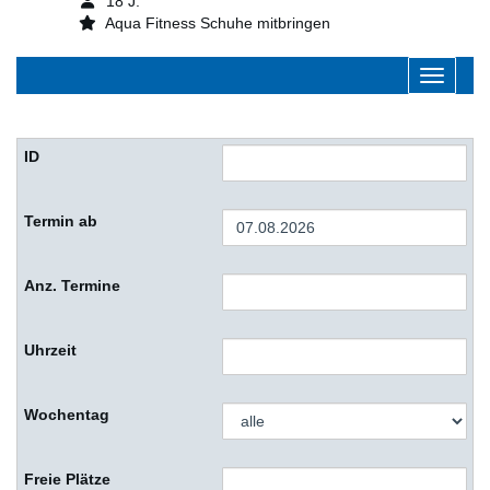
18 J.
Aqua Fitness Schuhe mitbringen
Navigati