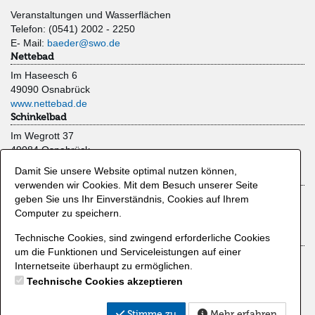
Veranstaltungen und Wasserflächen
Telefon: (0541) 2002 - 2250
E- Mail:
baeder@swo.de
Nettebad
Im Haseesch 6
49090 Osnabrück
www.nettebad.de
Schinkelbad
Im Wegrott 37
49084 Osnabrück
www.schinkelbad.de
Damit Sie unsere Website optimal nutzen können,
Moskaubad
verwenden wir Cookies. Mit dem Besuch unserer Seite
Limberger Straße 47
geben Sie uns Ihr Einverständnis, Cookies auf Ihrem
49080 Osnabrück
Computer zu speichern.
www.moskaubad.de
Technische Cookies, sind zwingend erforderliche Cookies
Zahlmethoden
um die Funktionen und Serviceleistungen auf einer
Kreditkarte
Internetseite überhaupt zu ermöglichen.
Lastschrift
Technische Cookies akzeptieren
Kundenkonto
PayPal
Stimme zu
Mehr erfahren