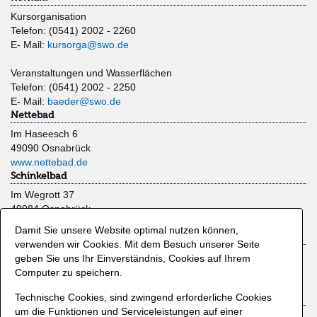
Kursorganisation
Telefon: (0541) 2002 - 2260
E- Mail:
kursorga@swo.de
Veranstaltungen und Wasserflächen
Telefon: (0541) 2002 - 2250
E- Mail:
baeder@swo.de
Nettebad
Im Haseesch 6
49090 Osnabrück
www.nettebad.de
Schinkelbad
Im Wegrott 37
49084 Osnabrück
www.schinkelbad.de
Damit Sie unsere Website optimal nutzen können,
Moskaubad
verwenden wir Cookies. Mit dem Besuch unserer Seite
Limberger Straße 47
geben Sie uns Ihr Einverständnis, Cookies auf Ihrem
49080 Osnabrück
Computer zu speichern.
www.moskaubad.de
Technische Cookies, sind zwingend erforderliche Cookies
Zahlmethoden
um die Funktionen und Serviceleistungen auf einer
Kreditkarte