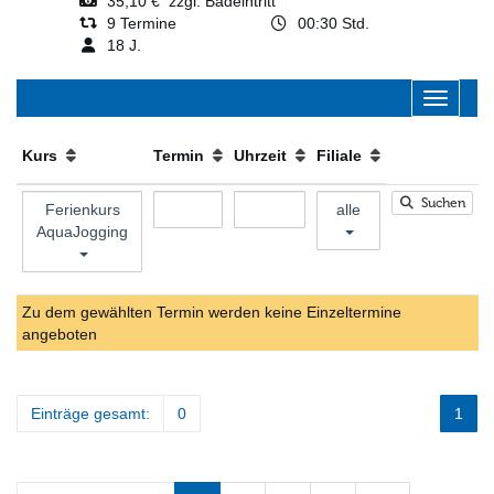
35,10 € zzgl. Badeintritt
9 Termine
00:30 Std.
18 J.
Navigati
Kurs
Termin
Uhrzeit
Filiale
Suchen
Ferienkurs
alle
AquaJogging
Zu dem gewählten Termin werden keine Einzeltermine
angeboten
Einträge gesamt:
0
1