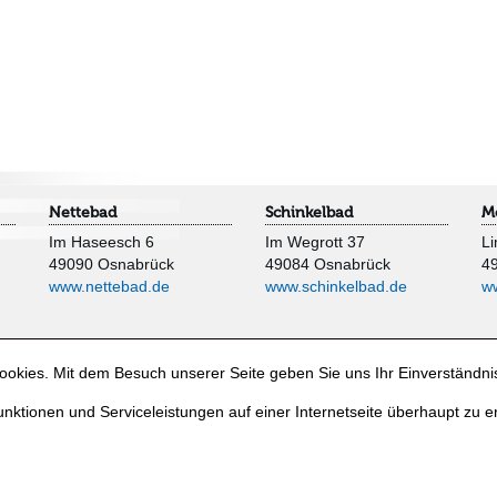
Nettebad
Schinkelbad
M
Im Haseesch 6
Im Wegrott 37
Li
49090 Osnabrück
49084 Osnabrück
4
www.nettebad.de
www.schinkelbad.de
w
okies. Mit dem Besuch unserer Seite geben Sie uns Ihr Einverständni
nktionen und Serviceleistungen auf einer Internetseite überhaupt zu e
e