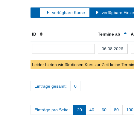
verfügbare Kurse
verfügbare Einze
ID
Termine ab
A
Leider bieten wir für diesen Kurs zur Zeit keine Termi
Einträge gesamt:
0
Einträge pro Seite:
20
40
60
80
100