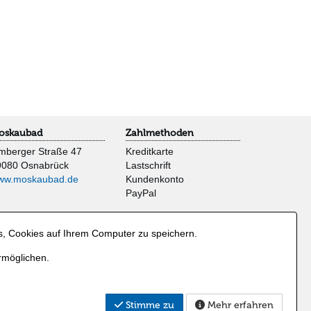
oskaubad
Zahlmethoden
mberger Straße 47
Kreditkarte
9080 Osnabrück
Lastschrift
ww.moskaubad.de
Kundenkonto
PayPal
s, Cookies auf Ihrem Computer zu speichern.
rmöglichen.
Stimme zu
Mehr erfahren