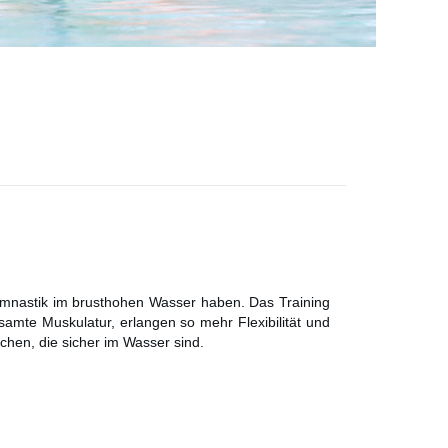
Gymnastik im brusthohen Wasser haben. Das Training
amte Muskulatur, erlangen so mehr Flexibilität und
hen, die sicher im Wasser sind.