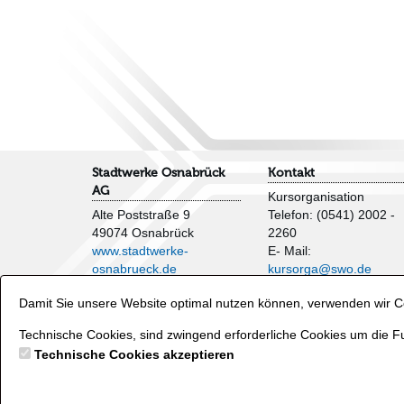
Stadtwerke Osnabrück
Kontakt
AG
Kursorganisation
Alte Poststraße 9
Telefon: (0541) 2002 -
49074 Osnabrück
2260
www.stadtwerke-
E- Mail:
osnabrueck.de
kursorga@swo.de
Impressum
Damit Sie unsere Website optimal nutzen können, verwenden wir Co
AGB
Veranstaltungen und
Datenschutzhinweise
Wasserflächen
Technische Cookies, sind zwingend erforderliche Cookies um die Fu
Verträge hier kündigen
Telefon: (0541) 2002 -
Technische Cookies akzeptieren
2250
E- Mail:
baeder@swo.d