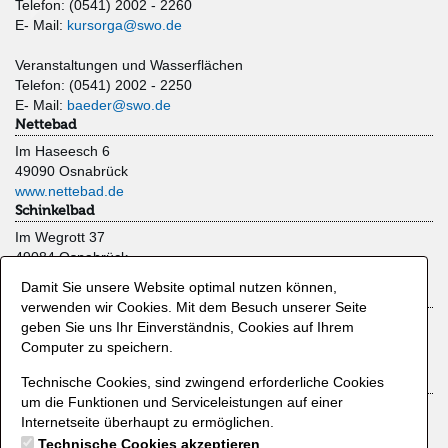
Telefon: (0541) 2002 - 2260
E- Mail:
kursorga@swo.de
Veranstaltungen und Wasserflächen
Telefon: (0541) 2002 - 2250
E- Mail:
baeder@swo.de
Nettebad
Im Haseesch 6
49090 Osnabrück
www.nettebad.de
Schinkelbad
Im Wegrott 37
49084 Osnabrück
www.schinkelbad.de
Damit Sie unsere Website optimal nutzen können,
Moskaubad
verwenden wir Cookies. Mit dem Besuch unserer Seite
Limberger Straße 47
geben Sie uns Ihr Einverständnis, Cookies auf Ihrem
49080 Osnabrück
Computer zu speichern.
www.moskaubad.de
Technische Cookies, sind zwingend erforderliche Cookies
Zahlmethoden
um die Funktionen und Serviceleistungen auf einer
Kreditkarte
Internetseite überhaupt zu ermöglichen.
Lastschrift
Technische Cookies akzeptieren