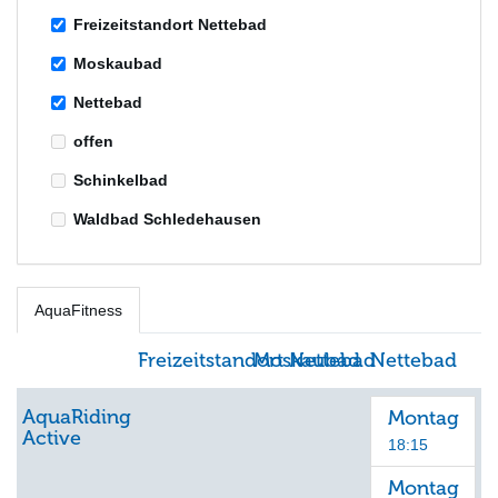
Freizeitstandort Nettebad
Moskaubad
Nettebad
offen
Schinkelbad
Waldbad Schledehausen
AquaFitness
Freizeitstandort Nettebad
Moskaubad
Nettebad
AquaRiding
Montag
Active
18:15
Montag