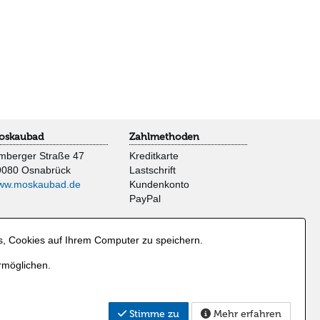
oskaubad
Zahlmethoden
mberger Straße 47
Kreditkarte
9080 Osnabrück
Lastschrift
ww.moskaubad.de
Kundenkonto
PayPal
s, Cookies auf Ihrem Computer zu speichern.
rmöglichen.
Stimme zu
Mehr erfahren