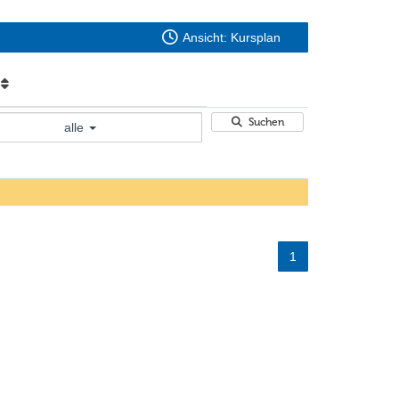
Ansicht: Kursplan
e
Suchen
alle
1