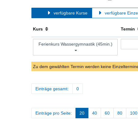
verfügbare Kurse
verfügbare Einze
Kurs
Termin
Ferienkurs Wassergymnastik (45min.)
Zu dem gewählten Termin werden keine Einzeltermin
Einträge gesamt:
0
Einträge pro Seite:
20
40
60
80
100