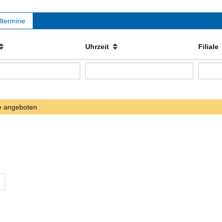
ltermine
Uhrzeit
Filial
e angeboten