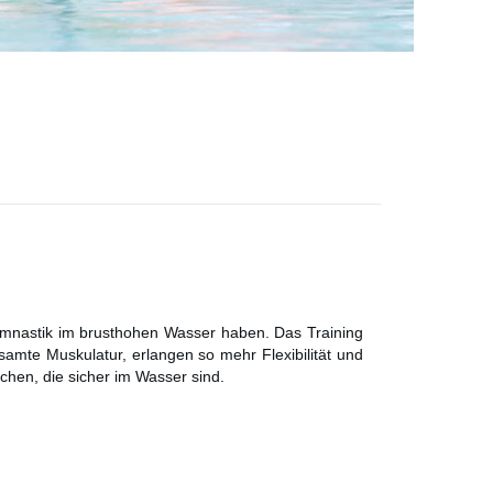
Gymnastik im brusthohen Wasser haben. Das Training
amte Muskulatur, erlangen so mehr Flexibilität und
hen, die sicher im Wasser sind.