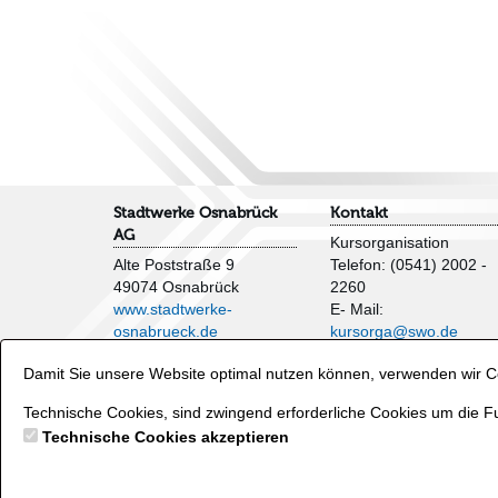
Stadtwerke Osnabrück
Kontakt
AG
Kursorganisation
Alte Poststraße 9
Telefon: (0541) 2002 -
49074 Osnabrück
2260
www.stadtwerke-
E- Mail:
osnabrueck.de
kursorga@swo.de
Impressum
Damit Sie unsere Website optimal nutzen können, verwenden wir Co
AGB
Veranstaltungen und
Datenschutzhinweise
Wasserflächen
Technische Cookies, sind zwingend erforderliche Cookies um die Fu
Verträge hier kündigen
Telefon: (0541) 2002 -
Technische Cookies akzeptieren
2250
E- Mail:
baeder@swo.d