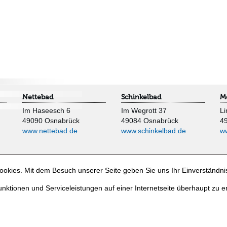
Nettebad
Schinkelbad
M
Im Haseesch 6
Im Wegrott 37
Li
49090 Osnabrück
49084 Osnabrück
4
www.nettebad.de
www.schinkelbad.de
w
okies. Mit dem Besuch unserer Seite geben Sie uns Ihr Einverständni
nktionen und Serviceleistungen auf einer Internetseite überhaupt zu e
e