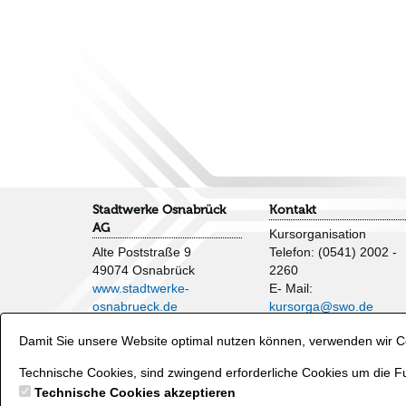
Stadtwerke Osnabrück
Kontakt
AG
Kursorganisation
Alte Poststraße 9
Telefon: (0541) 2002 -
49074 Osnabrück
2260
www.stadtwerke-
E- Mail:
osnabrueck.de
kursorga@swo.de
Impressum
Damit Sie unsere Website optimal nutzen können, verwenden wir Co
AGB
Veranstaltungen und
Datenschutzhinweise
Wasserflächen
Technische Cookies, sind zwingend erforderliche Cookies um die Fu
Verträge hier kündigen
Telefon: (0541) 2002 -
Technische Cookies akzeptieren
2250