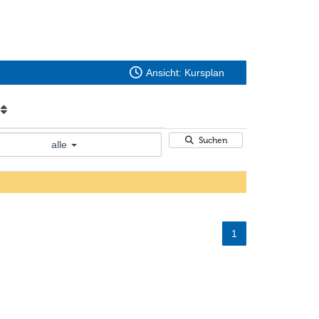
Ansicht: Kursplan
e
Suchen
alle
1