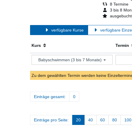
8 Termine
3 bis 8 Mon
ausgebuchte
verfügbare Kurse
verfügbare Einze
Kurs
Termin
Babyschwimmen (3 bis 7 Monate)
Zu dem gewählten Termin werden keine Einzeltermin
Einträge gesamt:
0
Einträge pro Seite:
20
40
60
80
100