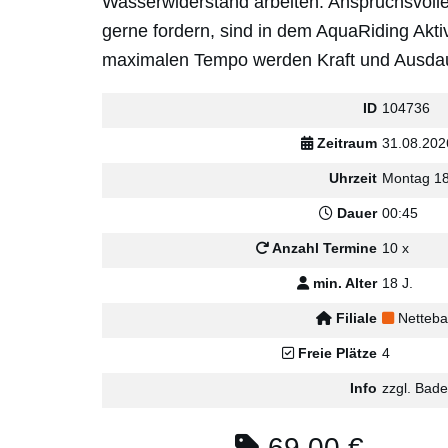
Wasserwiderstand arbeiten. Anspruchsvolle 
gerne fordern, sind in dem AquaRiding Aktiv
maximalen Tempo werden Kraft und Ausdaue
ID
104736
Zeitraum
31.08.202
Uhrzeit
Montag 18
Dauer
00:45
Anzahl Termine
10 x
min. Alter
18 J.
Filiale
Netteb
Freie Plätze
4
Info
zzgl. Badei
69,00 €