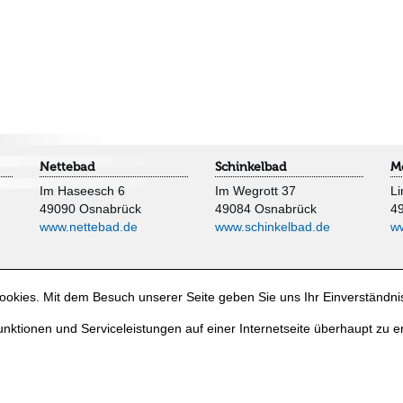
Nettebad
Schinkelbad
M
Im Haseesch 6
Im Wegrott 37
Li
49090 Osnabrück
49084 Osnabrück
4
www.nettebad.de
www.schinkelbad.de
w
okies. Mit dem Besuch unserer Seite geben Sie uns Ihr Einverständni
nktionen und Serviceleistungen auf einer Internetseite überhaupt zu e
e