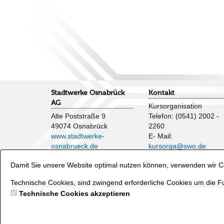
Stadtwerke Osnabrück
Kontakt
AG
Kursorganisation
Alte Poststraße 9
Telefon: (0541) 2002 -
49074 Osnabrück
2260
www.stadtwerke-
E- Mail:
osnabrueck.de
kursorga@swo.de
Impressum
Damit Sie unsere Website optimal nutzen können, verwenden wir Co
AGB
Veranstaltungen und
Datenschutzhinweise
Wasserflächen
Technische Cookies, sind zwingend erforderliche Cookies um die Fu
Verträge hier kündigen
Telefon: (0541) 2002 -
Technische Cookies akzeptieren
2250
E- Mail:
baeder@swo.d