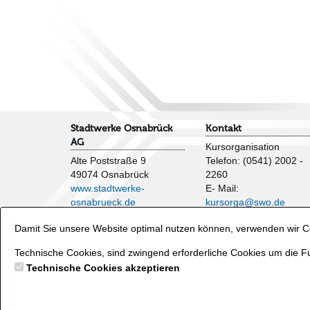
Stadtwerke Osnabrück
Kontakt
AG
Kursorganisation
Alte Poststraße 9
Telefon: (0541) 2002 -
49074 Osnabrück
2260
www.stadtwerke-
E- Mail:
osnabrueck.de
kursorga@swo.de
Impressum
Damit Sie unsere Website optimal nutzen können, verwenden wir Co
AGB
Veranstaltungen und
Datenschutzhinweise
Wasserflächen
Technische Cookies, sind zwingend erforderliche Cookies um die Fu
Verträge hier kündigen
Telefon: (0541) 2002 -
Technische Cookies akzeptieren
2250
E- Mail:
baeder@swo.d