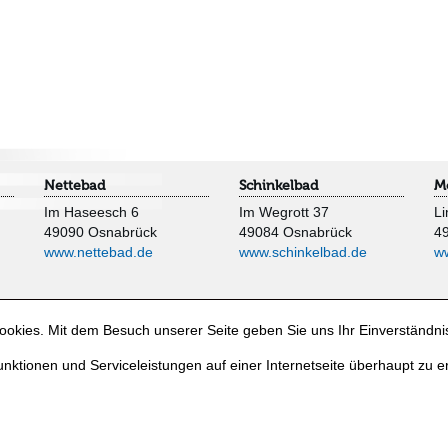
Nettebad
Schinkelbad
M
Im Haseesch 6
Im Wegrott 37
Li
49090 Osnabrück
49084 Osnabrück
4
www.nettebad.de
www.schinkelbad.de
w
okies. Mit dem Besuch unserer Seite geben Sie uns Ihr Einverständni
nktionen und Serviceleistungen auf einer Internetseite überhaupt zu e
e