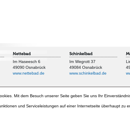
Nettebad
Schinkelbad
M
Im Haseesch 6
Im Wegrott 37
Li
49090 Osnabrück
49084 Osnabrück
4
www.nettebad.de
www.schinkelbad.de
w
okies. Mit dem Besuch unserer Seite geben Sie uns Ihr Einverständni
nktionen und Serviceleistungen auf einer Internetseite überhaupt zu e
e