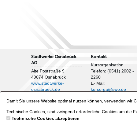
Stadtwerke Osnabrück
Kontakt
AG
Kursorganisation
Alte Poststraße 9
Telefon: (0541) 2002 -
49074 Osnabrück
2260
www.stadtwerke-
E- Mail:
osnabrueck.de
kursorga@swo.de
Impressum
Damit Sie unsere Website optimal nutzen können, verwenden wir Co
AGB
Veranstaltungen und
Datenschutzhinweise
Wasserflächen
Technische Cookies, sind zwingend erforderliche Cookies um die Fu
Verträge hier kündigen
Telefon: (0541) 2002 -
Technische Cookies akzeptieren
2250
E- Mail:
baeder@swo.d