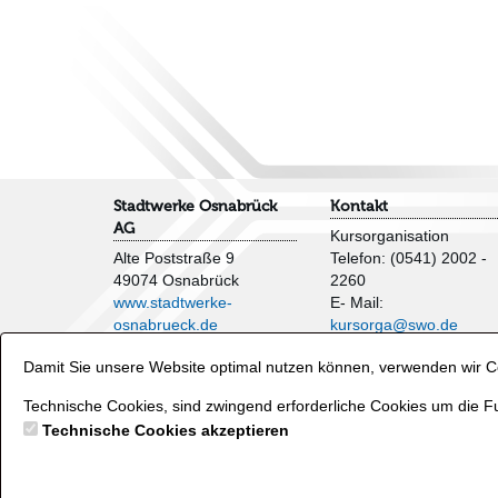
Stadtwerke Osnabrück
Kontakt
AG
Kursorganisation
Alte Poststraße 9
Telefon: (0541) 2002 -
49074 Osnabrück
2260
www.stadtwerke-
E- Mail:
osnabrueck.de
kursorga@swo.de
Impressum
Damit Sie unsere Website optimal nutzen können, verwenden wir Co
AGB
Veranstaltungen und
Datenschutzhinweise
Wasserflächen
Technische Cookies, sind zwingend erforderliche Cookies um die Fu
Verträge hier kündigen
Telefon: (0541) 2002 -
Technische Cookies akzeptieren
2250
E- Mail:
baeder@swo.d