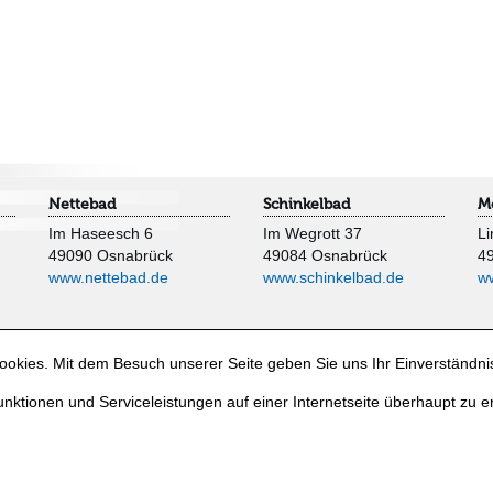
Nettebad
Schinkelbad
M
Im Haseesch 6
Im Wegrott 37
Li
49090 Osnabrück
49084 Osnabrück
4
www.nettebad.de
www.schinkelbad.de
w
okies. Mit dem Besuch unserer Seite geben Sie uns Ihr Einverständni
nktionen und Serviceleistungen auf einer Internetseite überhaupt zu e
e