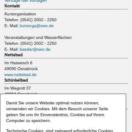
Verträge hier kündigen
Kontakt
Kursorganisation
Telefon: (0541) 2002 - 2260
E- Mail:
kursorga@swo.de
Veranstaltungen und Wasserflächen
Telefon: (0541) 2002 - 2250
E- Mail:
baeder@swo.de
Nettebad
Im Haseesch 6
49090 Osnabrück
www.nettebad.de
Schinkelbad
Im Wegrott 37
49084 Osnabrück
www.schinkelbad.de
Damit Sie unsere Website optimal nutzen können,
Moskaubad
verwenden wir Cookies. Mit dem Besuch unserer Seite
Limberger Straße 47
geben Sie uns Ihr Einverständnis, Cookies auf Ihrem
49080 Osnabrück
Computer zu speichern.
www.moskaubad.de
Technische Cookies, sind zwingend erforderliche Cookies
Zahlmethoden